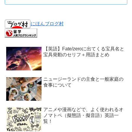
にほんブログ村
【英語】Fate/zeroに出てくる宝具名と
宝具発動のセリフ＋用語まとめ
ニュージーランドの主食と一般家庭の
食事について
アニメや漫画などで、よく使われるオ
ノマトペ（擬態語・擬音語）英語一
覧！