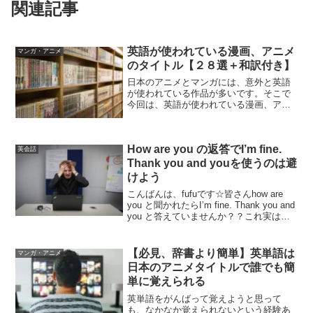
関連記事
英語が使われている漫画、アニメ
マンガ・アニメ
のタイトル【２８選＋和訳付き】
日本のアニメとマンガには、意外と英語
が使われている作品が多いです。そこで
今回は、英語が使われている漫画、アニ
メタイトルをまとめ＋タイトルの和訳を
しました。和訳することによりピッタリ
なタイトルもあれば、意味深いタイトル
How are you の返答でI’m fine.
もあり、普通にアニメを見...
英会話
Thank you and youを使うのは避
けよう
こんばんは、fufuです☆皆さんhow are
you と聞かれたらI’m fine. Thank you and
you と答えていませんか？？これ実は、
避けた方がいいです。えっなんで？(；ﾟ
Дﾟ)教科書にも書いてあるからいいじゃな
いのと...
【必見、辞書より簡単】英単語は
マンガ・アニメ
日本のアニメタイトルで誰でも簡
単に覚えられる
英単語をがんばって覚えようと思って
も、なかなか覚えられないという経験あ