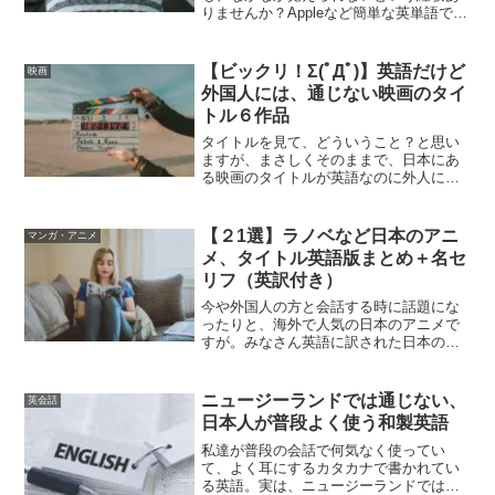
りませんか？Appleなど簡単な英単語であ
れば、書いたりして覚えられると思いま
す。しかし、TOEICや英検対策で難しい
英単語を覚えるとなるとけっこう大変で
【ビックリ！Σ(ﾟДﾟ)】英語だけど
映画
すよね。そこで、...
外国人には、通じない映画のタイ
トル６作品
タイトルを見て、どういうこと？と思い
ますが、まさしくそのままで、日本にあ
る映画のタイトルが英語なのに外人には
通じません。そんな外国人には通じな
い、英語が使われている”映画のタイトル
を６作品と海外のタイトル”を紹介してい
【２1選】ラノベなど日本のアニ
マンガ・アニメ
きます。私もこのことを...
メ、タイトル英語版まとめ＋名セ
リフ（英訳付き）
今や外国人の方と会話する時に話題にな
ったりと、海外で人気の日本のアニメで
すが。みなさん英語に訳された日本のア
ニメタイトルを知っていますでしょう
か？？日本のアニメタイトルは、そのま
まの物もあります。例えばフェアリーテ
ニュージーランドでは通じない、
英会話
イル(Fairly Tai...
日本人が普段よく使う和製英語
私達が普段の会話で何気なく使ってい
て、よく耳にするカタカナで書かれてい
る英語。実は、ニュージーランドでは意