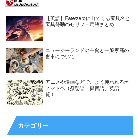
【英語】Fate/zeroに出てくる宝具名と
宝具発動のセリフ＋用語まとめ
ニュージーランドの主食と一般家庭の
食事について
アニメや漫画などで、よく使われるオ
ノマトペ（擬態語・擬音語）英語一
覧！
カテゴリー