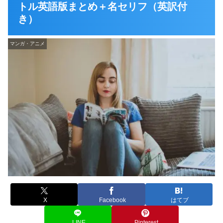
トル英語版まとめ＋名セリフ（英訳付
き）
マンガ・アニメ
X
Facebook
はてブ
LINE
Pinterest