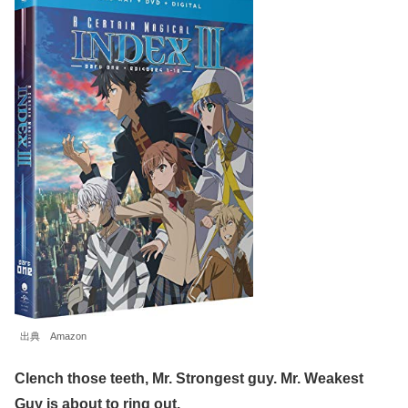
出典 Amazon
Clench those teeth, Mr. Strongest guy. Mr. Weakest
Guy is about to ring out.