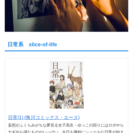
日常系 slice-of-life
日常(1) (角川コミックス・エース)
妄想がふくらみがちな夢見る女子高生・ゆっこの回りにはロボやら
ヤギやら謎なものがいっぱい。今日も微妙にシュールな日常が始ま