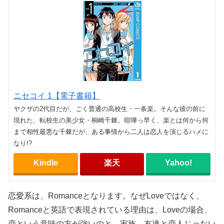
ニセコイ 1【電子書籍】
ヤクザの2代目だが、ごく普通の高校生・一条楽。そんな彼の前に
現れた、転校生の美少女・桐崎千棘。喧嘩っ早く、楽とは何から何
まで相性最悪な千棘だが、ある事情から二人は恋人を演じるハメに
なり!?
Kindle
楽天
Yahoo!
恋愛系は、Romanceとなります。なぜLoveではなく、
Romanceと英語で表現されている理由は、Loveの場合、
恋という意味の方が強いのと、家族、友達と恋人じゃない