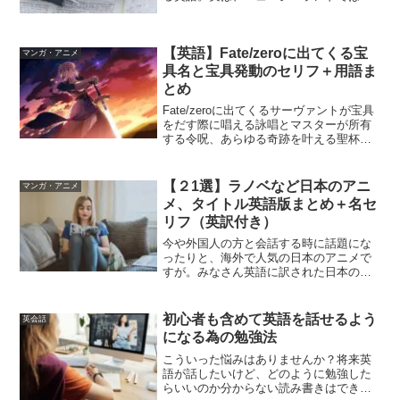
味が通じない、日本独自の和製英語がい
くつもあります。今回は、ニュージーラ
ンドでは通じない、日本人が普段よく使
【英語】Fate/zeroに出てくる宝
う和製英語を食べ物と飲み物...
マンガ・アニメ
具名と宝具発動のセリフ＋用語ま
とめ
Fate/zeroに出てくるサーヴァントが宝具
をだす際に唱える詠唱とマスターが所有
する令呪、あらゆる奇跡を叶える聖杯と
いったFate/zeroに出てくる用語を英語で
まとめました。サーヴァント事にクラ
ス、真名、宝具名、宝具発動のセリフと
【２1選】ラノベなど日本のアニ
マンガ・アニメ
分けて...
メ、タイトル英語版まとめ＋名セ
リフ（英訳付き）
今や外国人の方と会話する時に話題にな
ったりと、海外で人気の日本のアニメで
すが。みなさん英語に訳された日本のア
ニメタイトルを知っていますでしょう
か？？日本のアニメタイトルは、そのま
まの物もあります。例えばフェアリーテ
初心者も含めて英語を話せるよう
英会話
イル(Fairly Tai...
になる為の勉強法
こういった悩みはありませんか？将来英
語が話したいけど、どのように勉強した
らいいのか分からない読み書きはできる