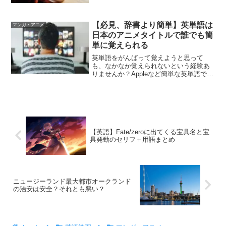
けど、話すことができない英語を身に着
けたいけど、勉強方法がわからない私も
かつてこういった悩みを持っていまし
【必見、辞書より簡単】英単語は
た。読み書きはある程度でき...
マンガ・アニメ
日本のアニメタイトルで誰でも簡
単に覚えられる
英単語をがんばって覚えようと思って
も、なかなか覚えられないという経験あ
りませんか？Appleなど簡単な英単語であ
れば、書いたりして覚えられると思いま
す。しかし、TOEICや英検対策で難しい
英単語を覚えるとなるとけっこう大変で
すよね。そこで、...
【英語】Fate/zeroに出てくる宝具名と宝
具発動のセリフ＋用語まとめ
ニュージーランド最大都市オークランド
の治安は安全？それとも悪い？