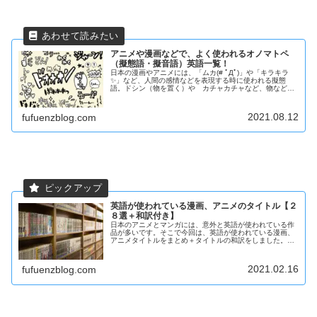
アニメや漫画などで、よく使われるオノマトペ
（擬態語・擬音語）英語一覧！
日本の漫画やアニメには、「ムカ(# ﾟДﾟ)」や「キラキラ
✨」など、人間の感情などを表現する時に使われる擬態
語。ドシン（物を置く）や カチャカチャなど、物などが
音を出した音を表現する擬音語がよく使われます。英語で
は、擬音語と擬態語を合わせて...
2021.08.12
fufuenzblog.com
英語が使われている漫画、アニメのタイトル【２
８選＋和訳付き】
日本のアニメとマンガには、意外と英語が使われている作
品が多いです。そこで今回は、英語が使われている漫画、
アニメタイトルをまとめ＋タイトルの和訳をしました。和
訳することによりピッタリなタイトルもあれば、意味深い
タイトルもあり、普通にアニメを見...
2021.02.16
fufuenzblog.com