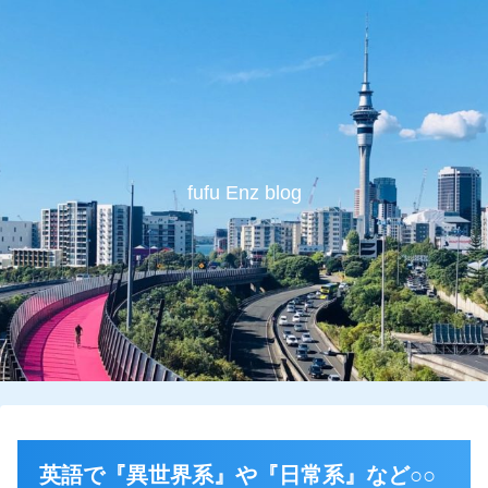
fufu Enz blog
英語で『異世界系』や『日常系』など○○