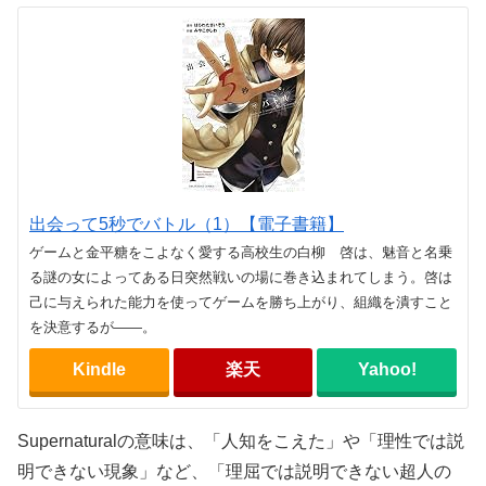
出会って5秒でバトル（1）【電子書籍】
ゲームと金平糖をこよなく愛する高校生の白柳 啓は、魅音と名乗
る謎の女によってある日突然戦いの場に巻き込まれてしまう。啓は
己に与えられた能力を使ってゲームを勝ち上がり、組織を潰すこと
を決意するが――。
Kindle
楽天
Yahoo!
Supernaturalの意味は、「人知をこえた」や「理性では説
明できない現象」など、「理屈では説明できない超人の